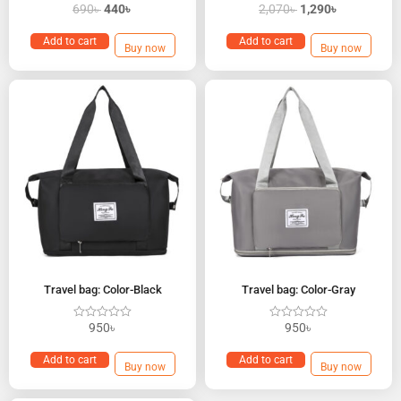
690
৳
440
৳
2,070
৳
1,290
৳
Add to cart
Add to cart
Buy now
Buy now
Travel bag: Color-Black
Travel bag: Color-Gray
950
৳
950
৳
Add to cart
Add to cart
Buy now
Buy now