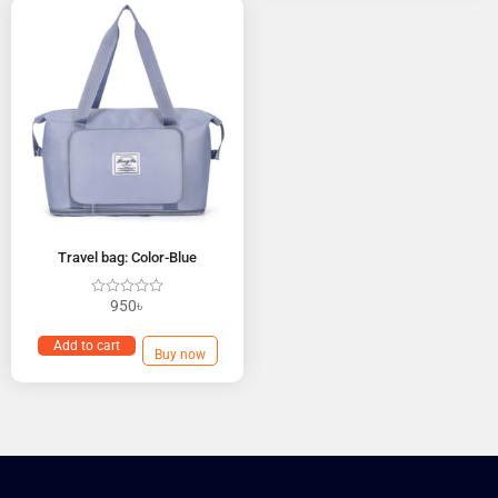
Travel bag: Color-Blue
950
৳
Add to cart
Buy now